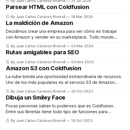
By Juan Carlos Cardoso Riveroll
19 Jul 2026
Parsear HTML con Coldfusion
By Juan Carlos Cardoso Riveroll
18 Mar 2024
La maldición de Amazon
Decidimos crear una empresa para ver cómo es trabajar
con Amazon y vender en su marketplace. Todo mundo
habla maravillas, pero en lo personal descubrí un infierno
By Juan Carlos Cardoso Riveroll
03 Mar 2024
donde el juez y parte nunca pierde, y sus "partners"
Rutas amigables para SEO
(nosotros) siempre. La idea de nuestro proyecto comenzó
hace 2 años,
By Juan Carlos Cardoso Riveroll
03 Nov 2023
Amazon S3 con Coldfusion
La nube brinda una oportunidad extraordinaria de recursos.
Uno de los más populares es el servicio S3 de Amazon
para almacenar archivos de cualquier tipo o tamaño. Es
By Juan Carlos Cardoso Riveroll
20 Oct 2023
popular porque permite acceder de forma programática,
Dibuja un Smiley Face
segura y rápida... Aunque para ser honestos no siempre es
fácil por los procesos que
Pocas personas saben lo poderoso que es Coldfusion.
Entre sus librerías tiene todo tipo de funciones para
gráficos que pocos lenguajes tienen. Estas librerías van
By Juan Carlos Cardoso Riveroll
18 Oct 2023
mucho mas allá de la manipulación de imágenes y las
funciones típicas para convertir, re-escalar, recortar,