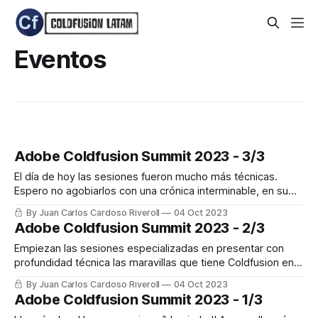
Eventos
Adobe Coldfusion Summit 2023 - 3/3
El día de hoy las sesiones fueron mucho más técnicas.
Espero no agobiarlos con una crónica interminable, en su
lugar trataré de resumir en un sólo post las maravillas que
By Juan Carlos Cardoso Riveroll
04 Oct 2023
vimos el día de hoy, para que ustedes exploren, el nuevo
Adobe Coldfusion Summit 2023 - 2/3
CF, en su tiempo y profundidad. Antes de entrar
Empiezan las sesiones especializadas en presentar con
profundidad técnica las maravillas que tiene Coldfusion en
su nueva versión, Los lideres de opinión y más reconocidos
By Juan Carlos Cardoso Riveroll
04 Oct 2023
evangelistas de la comunidad, así como el equipo técnico y
Adobe Coldfusion Summit 2023 - 1/3
de producto de Adobe están presentes en todas ellas. Algo