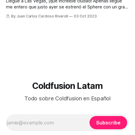
que no me gusta de
Llegué a Las Vegas, ¡que increíble ciudad! Apenas llegué
me entero que justo ayer se estrenó el Sphere con un gran
concierto de U2 al que desafortunadamente no fui invitado
By Juan Carlos Cardoso Riveroll
03 Oct 2023
y menos mal porque dicen que los boletos estaban
carísimos y que aquellos, como yo, que padecieran
acrofobia - tendrían que
Coldfusion Latam
Todo sobre Coldfusion en Español
Subscribe