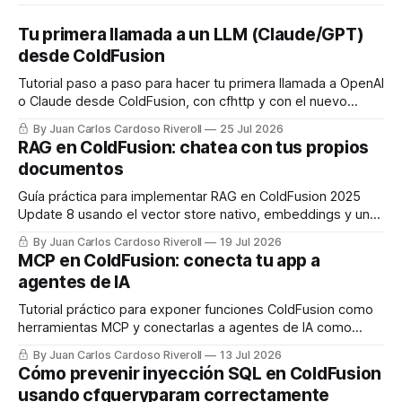
Tu primera llamada a un LLM (Claude/GPT)
desde ColdFusion
Tutorial paso a paso para hacer tu primera llamada a OpenAI
o Claude desde ColdFusion, con cfhttp y con el nuevo
framework de IA nativo de CF2025 Update 8.
By Juan Carlos Cardoso Riveroll
25 Jul 2026
RAG en ColdFusion: chatea con tus propios
documentos
Guía práctica para implementar RAG en ColdFusion 2025
Update 8 usando el vector store nativo, embeddings y un
LLM, con código real listo para usar.
By Juan Carlos Cardoso Riveroll
19 Jul 2026
MCP en ColdFusion: conecta tu app a
agentes de IA
Tutorial práctico para exponer funciones ColdFusion como
herramientas MCP y conectarlas a agentes de IA como
Claude.
By Juan Carlos Cardoso Riveroll
13 Jul 2026
Cómo prevenir inyección SQL en ColdFusion
usando cfqueryparam correctamente