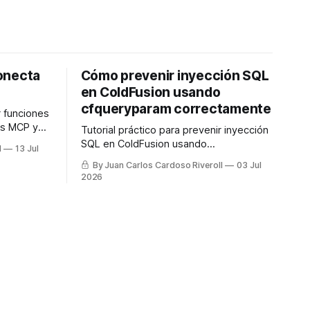
onecta
Cómo prevenir inyección SQL
en ColdFusion usando
cfqueryparam correctamente
r funciones
as MCP y
Tutorial práctico para prevenir inyección
como
SQL en ColdFusion usando
l
13 Jul
cfqueryparam, con ejemplos de listas,
By Juan Carlos Cardoso Riveroll
03 Jul
LIKE y columnas dinámicas.
2026