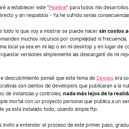
é a establecer este "
Pipeline
" para todos mis desarrollo
irecto y sin respaldos - Ya he sufrido serias consecuencia
ue todo lo que voy a mostrar se puede hacer
sin costos a
emanden muchos recursos por complejidad ni frecuencia. 
ma local ya sea en mi lap o en mi desktop y en lugar de 
orquestar versiones simplemente las descargaré de mi rep
 de descubrimiento pensé que este tema de
Devops
era so
orativas con cientos de developers que publicaran a la nu
po de instancias y controles,
nada más lejos de la reali
mple mortal con un proyecto personal que publica a un se
 ya esta instalado todo, usando simple ftp.
os invito a entender el proceso de este primer paso, grad