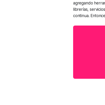
agregando herram
librerías, servici
continua. Entonc