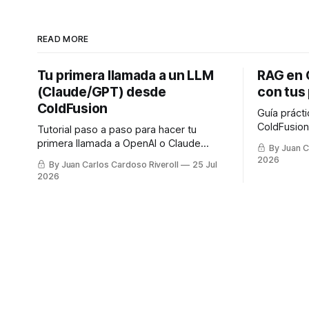
READ MORE
Tu primera llamada a un LLM
RAG en 
(Claude/GPT) desde
con tus
ColdFusion
Guía práct
ColdFusion
Tutorial paso a paso para hacer tu
vector sto
primera llamada a OpenAI o Claude
By Juan C
LLM, con có
desde ColdFusion, con cfhttp y con el
2026
By Juan Carlos Cardoso Riveroll
25 Jul
nuevo framework de IA nativo de
2026
CF2025 Update 8.