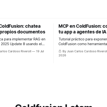
ColdFusion: chatea
MCP en ColdFusion: c
 propios documentos
tu app a agentes de IA
ica para implementar RAG en
Tutorial práctico para expone
 2025 Update 8 usando el
ColdFusion como herramient
re nativo, embeddings y un
conectarlas a agentes de IA 
arlos Cardoso Riveroll
19 Jul
By Juan Carlos Cardoso Riverol
digo real listo para usar.
Claude.
2026