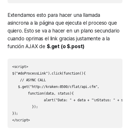
Extendamos esto para hacer una llamada
asincrona a la página que ejecuta el proceso que
quiero. Esto se va a hacer en un plano secundario
cuando oprimas el link gracias justamente a la
función AJAX de
$.get
(o $.post)
<script>

$("#doProcessLink").click(function(){

    // ASYNC CALL 

   $.get("http://kraken:8500/cflat/api.cfm", 

        function(data, status){

                alert("Data: " + data + "\nStatus: " + statu
          });  

});

</script>