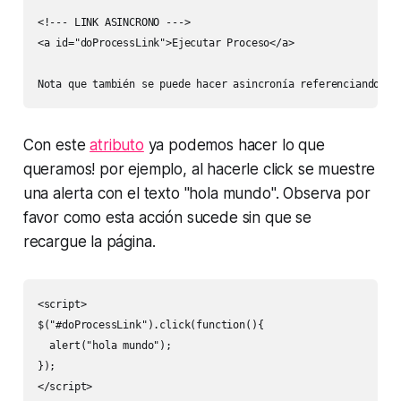
<!--- LINK ASINCRONO --->

<a id="doProcessLink">Ejecutar Proceso</a>

Nota que también se puede hacer asincronía referenciando to
Con este
atributo
ya podemos hacer lo que
queramos! por ejemplo, al hacerle click se muestre
una alerta con el texto "hola mundo". Observa por
favor como esta acción sucede sin que se
recargue la página.
<script>

$("#doProcessLink").click(function(){

  alert("hola mundo");

});

</script>