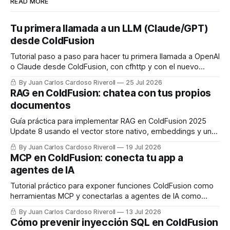
READ MORE
Tu primera llamada a un LLM (Claude/GPT)
desde ColdFusion
Tutorial paso a paso para hacer tu primera llamada a OpenAI
o Claude desde ColdFusion, con cfhttp y con el nuevo
framework de IA nativo de CF2025 Update 8.
By Juan Carlos Cardoso Riveroll
25 Jul 2026
RAG en ColdFusion: chatea con tus propios
documentos
Guía práctica para implementar RAG en ColdFusion 2025
Update 8 usando el vector store nativo, embeddings y un
LLM, con código real listo para usar.
By Juan Carlos Cardoso Riveroll
19 Jul 2026
MCP en ColdFusion: conecta tu app a
agentes de IA
Tutorial práctico para exponer funciones ColdFusion como
herramientas MCP y conectarlas a agentes de IA como
Claude.
By Juan Carlos Cardoso Riveroll
13 Jul 2026
Cómo prevenir inyección SQL en ColdFusion